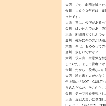
大西 でも、劇団は減った
金川 １９００年代は、劇
ったです。
大西 昔は、公演があるっ
金川 はい休んでたあ！(笑
大西 劇団員どうしぶつか
金川 確かに今の方が淡泊
大西 今は、もめるっての
金川 寂しいですか？
大西 僕自身、生意気な性
していた。そして役者上が
金川 だから、役者なのに
大西 誰も書く人がいなく
年上演の「NOT GUIL
き込んだんだ。そこから、
金川 テーマ性を重視され
大西 反戦の集いに参加し
いんだよ。1994年の「沈