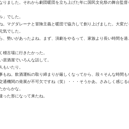
なりました。それから劇団暖団を立ち上げた年に国民文化祭の舞台監督
。
ル」でした。
ね。マグダレーナと冒険主義と暖団で協力して創り上げました。大変だ
元気でした。
ら、勢いがあったよね。まず、演劇をやるって、家族より長い時間を過
く稽古場に行きたかった。
い居酒屋でいろんな話して。
人もいたり。
事もね。飲酒運転の取り締まりが厳しくなってから、段々そんな時間も
交通機関の発展が不可欠ですね（笑）・・・そうかあ。さみしく感じる
たからかな。
違った形になって来たね。