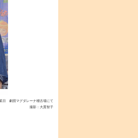
某日 劇団マグダレーナ稽古場にて
撮影：大貫智子