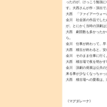
ったのが、けっこう勉強に
す。大西さんが作・演出で
大西 「ファイアーウォー
金川 社会派の作品でした
が、とにかく当時の演劇は
大西 劇団数も多かったか
ら。
金川 仕事が終わって、早
大西 稽古が終わると、安
金川 そのまま仕事に行く
大西 稽古場で夜を明かす
金川 演劇の発展は公共の
来る事が少なくなっちゃっ
大西 稽古場への愛着は、
《マグダレーナ》