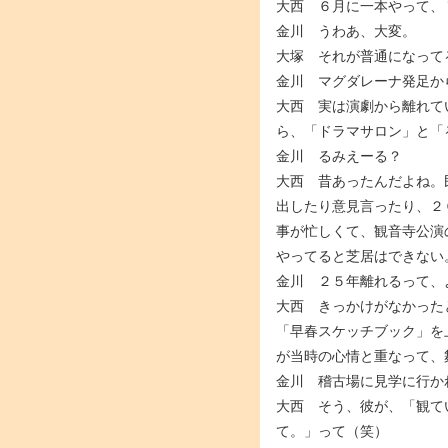
大西 ６月に一本やって、
金川 うわあ、大変。
大塚 それが普通になって
金川 マグダレーナ発足か
大西 実は演劇から離れて
ら、「ドラマサロン」と「
金川 るみえーる？
大西 昔あったんだよね。
出したり意見言ったり、２
事が忙しくて、観音寺公演
やってると芝居はできない
金川 ２５年離れるって、
大西 きっかけがなかった
「早春スケッチブック」を
が当時の心情と重なって、
金川 稽古場に見学に行か
大西 そう、彼が、「観て
て。」って（笑）