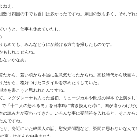
よねえ。
団数は四国の中でも香川は多かったですね。劇団の数も多く、それぞれ
ていうと、仕事も休めていたし。
)
りもめても、みんなどうにか続ける方向を探したものです。
かもしれませんね。
もないかなあ。
質だから、若い頃から本当に生意気だったからね。高校時代から映画を
りだから、格好つけたスタイルを求めたりしていた。
脚本を書こうと思われたんですね。
て。マグダレーナも入った当初、ミュージカルや既成の脚本で上演をし
TY」で「十二人の怒れる男」を日本風に書き換えた時に、国が違うわけ
本の読み方が変わってきた。いろんな事に疑問符を入れると、そこから
たんですね。
たり、身近にいた韓国人の話、慰安婦問題など、疑問に思わないなんて
黙の声」はそんな中生まれた。