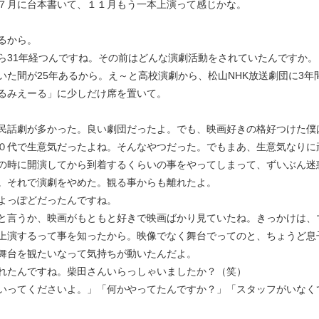
７月に台本書いて、１１月もう一本上演って感じかな。
るから。
ら31年経つんですね。その前はどんな演劇活動をされていたんですか。
いた間が25年あるから。え～と高校演劇から、松山NHK放送劇団に3年
るみえーる」に少しだけ席を置いて。
民話劇が多かった。良い劇団だったよ。でも、映画好きの格好つけた僕
０代で生意気だったよね。そんなやつだった。でもまあ、生意気なりに
の時に開演してから到着するくらいの事をやってしまって、ずいぶん迷
。それで演劇をやめた。観る事からも離れたよ。
よっぽどだったんですね。
と言うか、映画がもともと好きで映画ばかり見ていたね。きっかけは、
上演するって事を知ったから。映像でなく舞台でってのと、ちょうど息
舞台を観たいなって気持ちが動いたんだよ。
れたんですね。柴田さんいらっしゃいましたか？（笑）
いってくださいよ。」「何かやってたんですか？」「スタッフがいなく