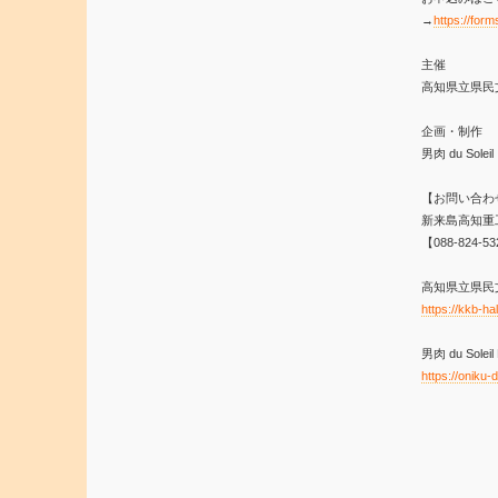
→
https://fo
主催
高知県立県民
企画・制作
男肉 du Soleil
【お問い合わ
新来島高知重
【088-824-5
高知県立県民
https://kkb-ha
男肉 du Soleil
https://oniku-d