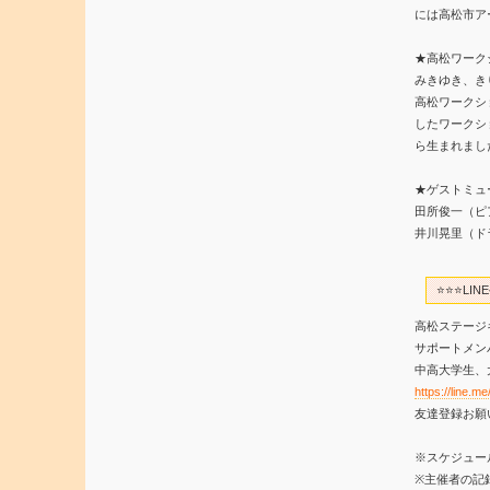
には高松市ア
★高松ワークシ
みきゆき、き
高松ワークショ
したワークシ
ら生まれまし
★ゲストミュ
田所俊一（ピ
井川晃里（ド
⭐️⭐️⭐️
高松ステージ
サポートメン
中高大学生、
https://line.
友達登録お願
※スケジュー
※主催者の記