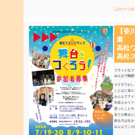
このページの
【香
業
高松ワ
高松
フラットなフ
みんなで物語
カラダでおし
ことばと遊ん
みんなでアイ
衣装もセリフ
思ったことや
全てが舞台に
創る力は生き
みんなでこの