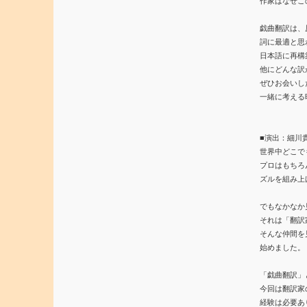
作家はなぜこ
戯曲翻訳は、
詞に最適と思
日本語に再構
他にどんな訳
ぜひお会いし
一緒に考える
■演出：細川
世界中どこで
プロはもちろ
ズルを組み上
でもなかなか
それは「翻訳
そんな仲間を
始めました。
「戯曲翻訳」
今回は翻訳家
経験は必要あ