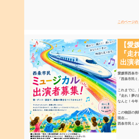
このページの
【愛
『走
出演
​愛媛県西条
「西条市民ミ
​これまでに
『走れ！夢の新
なんと！今年
この物語の挑
現在…
西条市民ミュ