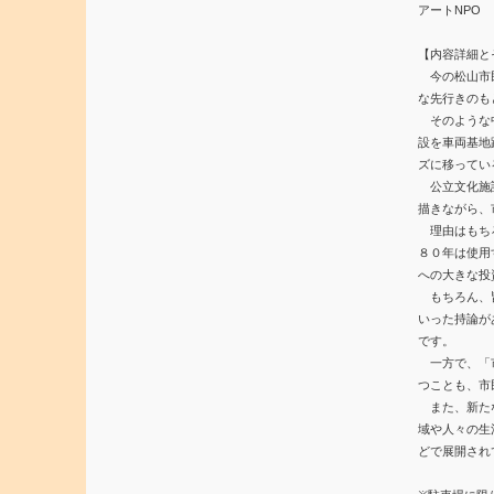
アートNPO
【内容詳細と
今の松山市民
な先行きのも
そのような中
設を車両基地
ズに移ってい
公立文化施設
描きながら、
理由はもちろ
８０年は使用
への大きな投
もちろん、皆
いった持論が
です。
一方で、「市
つことも、市
また、新たな
域や人々の生
どで展開され