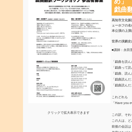
め」
戯曲
高知市文化振
ェーホフの名
本公演の上演
世界の演劇史
■講師：永田
「戯曲を読ん
「戯曲って読
「戯曲、読ん
「戯曲読んだ
「戯曲読んだ
これどれも
「Have you e
クリックで拡大表示できます
この訳、それ
この人は、ど
前後の会話は