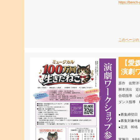
https://bench-
このページの
【愛
演劇
原作 佐野洋
脚本演出 近
合唱指導 山
ダンス指導 
●募集締切日 
●募集対象年
●定員 80
実施日 9月6日