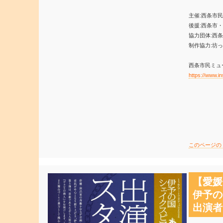
主催:西条市
後援:西条市
協力団体:西
制作協力:坊
西条市民ミュージ
https://www.i
このページの
【愛媛
伊予の
出演者