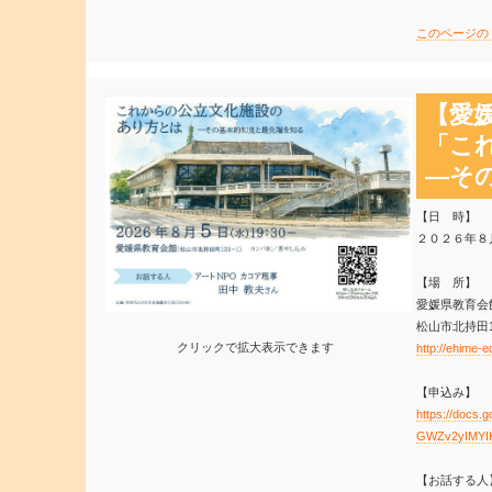
このページの
【愛媛
「こ
―そ
【日 時】
２０２６年８
【場 所】
愛媛県教育会
松山市北持田13
クリックで拡大表示できます
http://ehime-e
【申込み】
https://docs
GWZv2yIMYIK
【お話する人