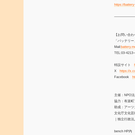
https://battery
——————
【お問い合わ
「バッテリー
Mail:
battery.
TEL:03-421
特設サイト
X
https://x
Facebook
h
主催：NPO法
協力：有楽町
助成：アーツ
文化庁文化芸
｜独立行政法
bench H