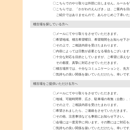
〇こちらでのやり取りは外部に出しません。ルールを守って
〇こちらでは、「かがわのえんげき」は、ご案内を目的
ご紹介ではありませんので、あらかじめご了承いただき、
稽古場を探している方へ
〇メールにてやり取りをさせていただきます。
〇希望地域、稽古希望曜日、希望期間をお知らせ下さ
〇その上で、ご相談内容を受けたまわります。
〇内容によっては日数が必要となる場合もございます。
〇十分な対応を目的としていますが、ご希望に添えない場
その都度、真摯に対応させていただきます。
〇稽古場所では、十分なコミュニケーションと、先方、近
〇気持ちの良い関係を築いていただけたら、幸いです
稽古場をご提供いただける方へ
〇メールにてやり取りをさせていただきます。
〇地域、可能時間帯、広さ、駐車場の有無（台数）、金額
〇その上で、ご相談内容を受けたまわります。
〇希望されましたら、ご連絡をさせていただきます。
〇その他、注意事項なども事前にお知らせ下さい。
〇会場には一度見学に伺います。その際にはご対応をお
〇気持ちの良い関係を築いていただけたら、幸いです